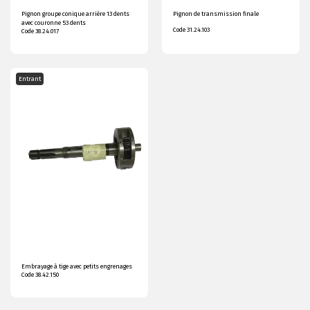
Pignon groupe conique arrière 13 dents
Pignon de transmission finale
avec couronne 53 dents
Code 31.24.103
Code 38.24.017
Entrant
Embrayage à tige avec petits engrenages
Code 38.42.150