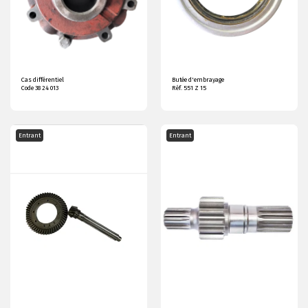
Cas différentiel
Butée d'embrayage
Code 38 24 013
Réf. 551 Z 15
Entrant
Entrant