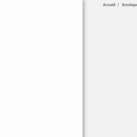
Accueil
Boutiqu
ACCUEIL
BOUTIQUE
NOTRE CATALOGUE
SUCURSALE DE
STRĂINATE
À PROPOS
BANCHERII NOSTRI