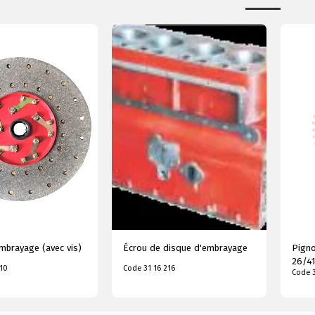
mbrayage (avec vis)
Écrou de disque d'embrayage
Pigno
26/41
010
Code 31 16 216
Code 3