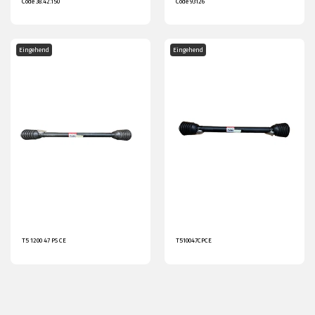
Code 38.42.150
Code 93126
Eingehend
Eingehend
T5 1200 47 PS CE
T510047CPCE