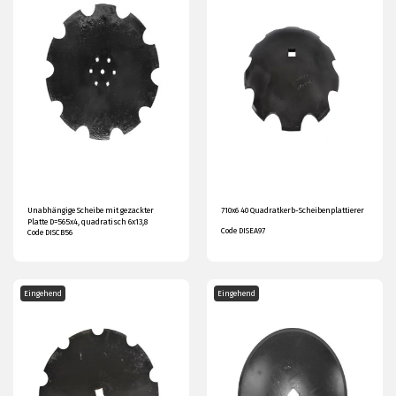
Unabhängige Scheibe mit gezackter
710x6 40 Quadratkerb-Scheibenplattierer
Platte D=565x4, quadratisch 6x13,8
Code DISEA97
Code DISCB56
Eingehend
Eingehend