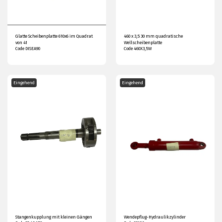
Glatte Scheibenplatte 610x6 im Quadrat
460 x 3,5 30 mm quadratische
von 41
Wellscheibenplatte
Code DISEA90
Code 460X3,5W
Eingehend
Eingehend
Stangenkupplung mit kleinen Gängen
Wendepflug-Hydraulikzylinder