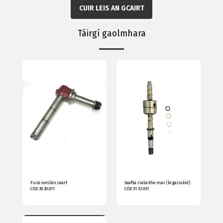
CUIR LEIS AN GCAIRT
Táirgí gaolmhara
Fuze iomlán ceart
Seafta rialaithe mar (le gaiscéid)
CÓD 38.30.011
CÓD 31 33 031