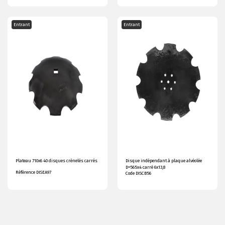
Entrant
Entrant
Plateau 710x6 40 disques crénelés carrés
Disque indépendant à plaque alvéolée
D=565x4 carré 6x13,8
Référence DISEA97
Code DISCB56