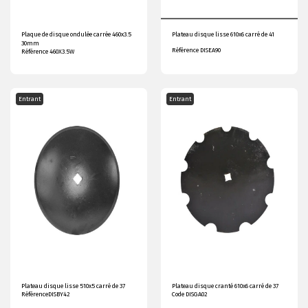
Plaque de disque ondulée carrée 460x3.5
Plateau disque lisse 610x6 carré de 41
30mm
Référence DISEA90
Référence 460X3.5W
Entrant
Entrant
Plateau disque lisse 510x5 carré de 37
Plateau disque cranté 610x6 carré de 37
RéférenceDISBY42
Code DISGA02